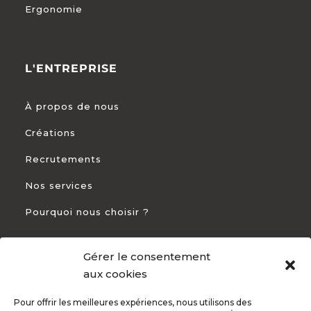
Ergonomie
L'ENTREPRISE
À propos de nous
Créations
Recrutements
Nos services
Pourquoi nous choisir ?
Gérer le consentement
CONTACT
aux cookies
Pour offrir les meilleures expériences, nous utilisons des
+33 5 54 54 93 94
