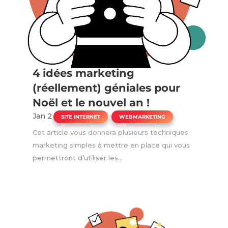
4 idées marketing
(réellement) géniales pour
Noël et le nouvel an !
Jan 2
|
,
SITE INTERNET
WEBMARKETING
Cet article vous donnera plusieurs techniques
marketing simples à mettre en place qui vous
permettront d’utiliser les...