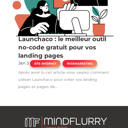
Launchaco : le meilleur outil
no-code gratuit pour vos
landing pages
Jan 3
|
,
SITE INTERNET
WEBMARKETING
Après avoir lu cet article vous saurez comment
utiliser Launchaco pour créer vos landing
pages et pages de...