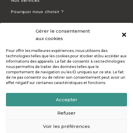
Nos services
Pourquoi nous choisir ?
Gérer le consentement
CONTACT
aux cookies
Pour offrir les meilleures expériences, nous utilisons des
+33 5 54 54 93 94

technologies telles que les cookies pour stocker et/ou accéder aux
informations des appareils. Le fait de consentir à ces technologies
82 Rte de Bayonne 31300 Toulouse

nous permettra de traiter des données telles que le
comportement de navigation ou les ID uniques sur ce site. Le fait
de ne pas consentir ou de retirer son consentement peut avoir un
effet négatif sur certaines caractéristiques et fonctions.
Accepter
© Copyright Mindflurry 2010 - 2026. Made ❤ with by
MF
.
Politique de confidentialité
•
Mentions légales
Refuser
Voir les préférences