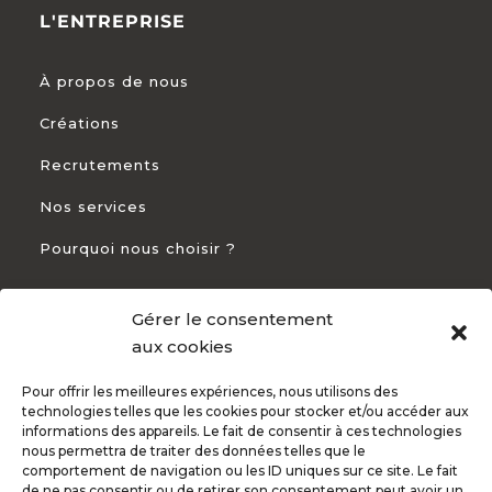
L'ENTREPRISE
À propos de nous
Créations
Recrutements
Nos services
Pourquoi nous choisir ?
Gérer le consentement
CONTACT
aux cookies
Pour offrir les meilleures expériences, nous utilisons des
+33 5 54 54 93 94

technologies telles que les cookies pour stocker et/ou accéder aux
informations des appareils. Le fait de consentir à ces technologies
82 Rte de Bayonne 31300 Toulouse

nous permettra de traiter des données telles que le
comportement de navigation ou les ID uniques sur ce site. Le fait
de ne pas consentir ou de retirer son consentement peut avoir un