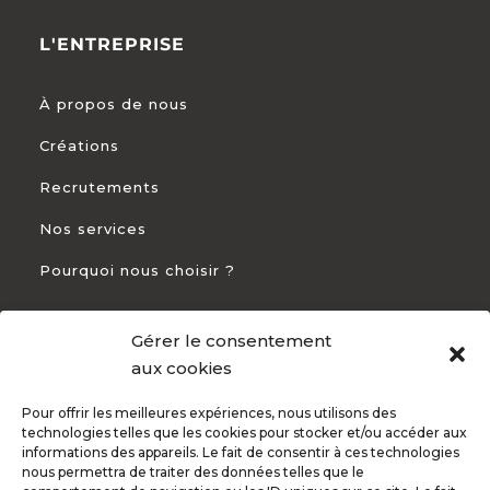
L'ENTREPRISE
À propos de nous
Créations
Recrutements
Nos services
Pourquoi nous choisir ?
Gérer le consentement
CONTACT
aux cookies
Pour offrir les meilleures expériences, nous utilisons des
+33 5 54 54 93 94

technologies telles que les cookies pour stocker et/ou accéder aux
informations des appareils. Le fait de consentir à ces technologies
82 Rte de Bayonne 31300 Toulouse

nous permettra de traiter des données telles que le