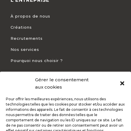
L'ENTREPRISE
À propos de nous
Créations
Recrutements
Nos services
Pourquoi nous choisir ?
Gérer le consentement
CONTACT
aux cookies
Pour offrir les meilleures expériences, nous utilisons des
+33 5 54 54 93 94

technologies telles que les cookies pour stocker et/ou accéder aux
informations des appareils. Le fait de consentir à ces technologies
82 Rte de Bayonne 31300 Toulouse

nous permettra de traiter des données telles que le
comportement de navigation ou les ID uniques sur ce site. Le fait
de ne pas consentir ou de retirer son consentement peut avoir un
effet négatif sur certaines caractéristiques et fonctions.