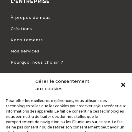
L'ENTREPRISE
À propos de nous
Créations
Recrutements
Nos services
Pourquoi nous choisir ?
Gérer le consentement
CONTACT
aux cookies
Pour offrir les meilleures expériences, nous utilisons des
+33 5 54 54 93 94

technologies telles que les cookies pour stocker et/ou accéder aux
informations des appareils. Le fait de consentir à ces technologies
82 Rte de Bayonne 31300 Toulouse

nous permettra de traiter des données telles que le
comportement de navigation ou les ID uniques sur ce site. Le fait
de ne pas consentir ou de retirer son consentement peut avoir un