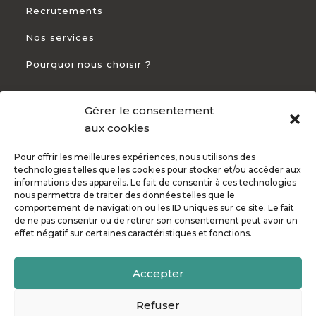
Recrutements
Nos services
Pourquoi nous choisir ?
Gérer le consentement
CONTACT
aux cookies
Pour offrir les meilleures expériences, nous utilisons des
+33 5 54 54 93 94

technologies telles que les cookies pour stocker et/ou accéder aux
informations des appareils. Le fait de consentir à ces technologies
82 Rte de Bayonne 31300 Toulouse

nous permettra de traiter des données telles que le
comportement de navigation ou les ID uniques sur ce site. Le fait
de ne pas consentir ou de retirer son consentement peut avoir un
effet négatif sur certaines caractéristiques et fonctions.
Accepter
© Copyright Mindflurry 2010 - 2026. Made ❤ with by
MF
.
Politique de confidentialité
•
Mentions légales
Refuser