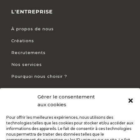
L'ENTREPRISE
À propos de nous
Créations
Recrutements
Nos services
Pourquoi nous choisir ?
Gérer le consentement
CONTACT
aux cookies
Pour offrir les meilleures expériences, nous utilisons des
+33 5 54 54 93 94

technologies telles que les cookies pour stocker et/ou accéder aux
informations des appareils. Le fait de consentir à ces technologies
82 Rte de Bayonne 31300 Toulouse

nous permettra de traiter des données telles que le
comportement de navigation ou les ID uniques sur ce site. Le fait