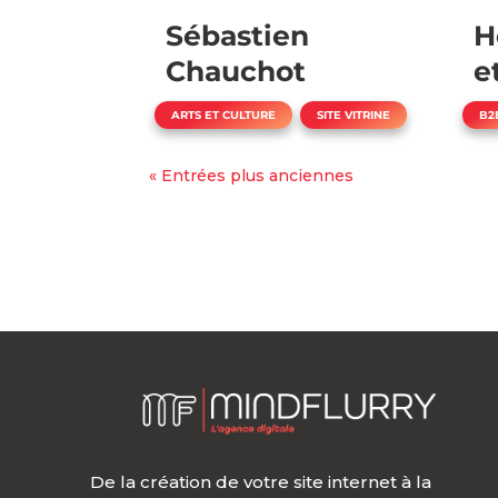
Sébastien
H
Chauchot
e
,
ARTS ET CULTURE
SITE VITRINE
B2
« Entrées plus anciennes
De la création de votre site internet à la