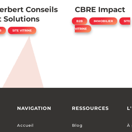
erbert Conseils
CBRE Impact
t Solutions
,
,
B2B
IMMOBILIER
SITE
VITRINE
,
B
SITE VITRINE
NAVIGATION
RESSOURCES
L
Accueil
Blog
À 