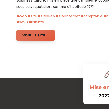
Business Card et mis en place une campagne Google
sous suivi quotidien, comme d'habitude ????
#web #site #siteweb #siteinternet #comptable #be
#devis #clients
VOIR LE SITE
Mise en
2022