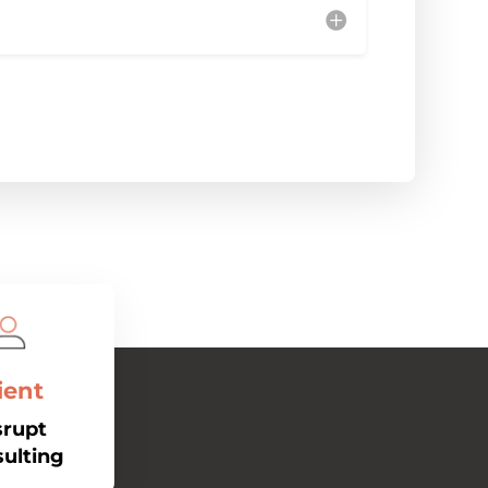
ient
srupt
ulting