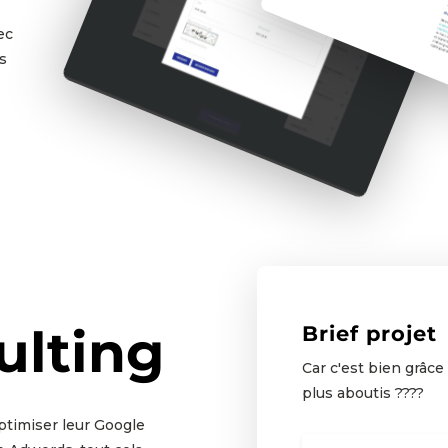
ec
s
ulting
Brief projet
Car c'est bien grâce 
plus aboutis ????
ptimiser leur Google