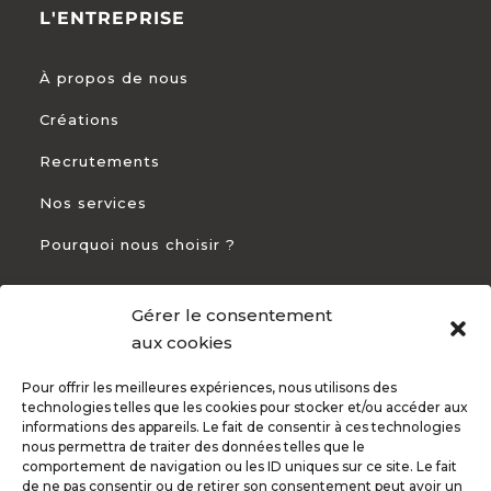
L'ENTREPRISE
À propos de nous
Créations
Recrutements
Nos services
Pourquoi nous choisir ?
Gérer le consentement
CONTACT
aux cookies
Pour offrir les meilleures expériences, nous utilisons des
+33 5 54 54 93 94

technologies telles que les cookies pour stocker et/ou accéder aux
informations des appareils. Le fait de consentir à ces technologies
82 Rte de Bayonne 31300 Toulouse

nous permettra de traiter des données telles que le
comportement de navigation ou les ID uniques sur ce site. Le fait
de ne pas consentir ou de retirer son consentement peut avoir un