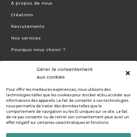
À propos de nous
Créations
Recrutements
Nos services
Pourquoi nous choisir ?
Gérer le consentement
CONTACT
aux cookies
Pour offrir les meilleures expériences, nous utilisons des
+33 5 54 54 93 94

technologies telles que les cookies pour stocker et/ou accéder aux
informations des appareils. Le fait de consentir à ces technologies
82 Rte de Bayonne 31300 Toulouse

nous permettra de traiter des données telles que le
comportement de navigation ou les ID uniques sur ce site. Le fait
de ne pas consentir ou de retirer son consentement peut avoir un
effet négatif sur certaines caractéristiques et fonctions.