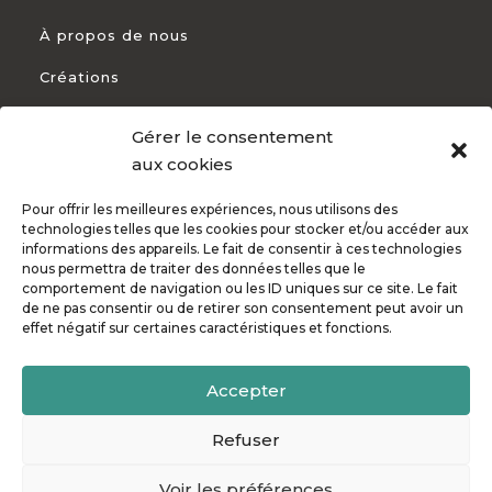
À propos de nous
Créations
Recrutements
Gérer le consentement
Nos services
aux cookies
Pourquoi nous choisir ?
Pour offrir les meilleures expériences, nous utilisons des
technologies telles que les cookies pour stocker et/ou accéder aux
informations des appareils. Le fait de consentir à ces technologies
nous permettra de traiter des données telles que le
comportement de navigation ou les ID uniques sur ce site. Le fait
CONTACT
de ne pas consentir ou de retirer son consentement peut avoir un
effet négatif sur certaines caractéristiques et fonctions.
+33 5 54 54 93 94

Accepter
82 Rte de Bayonne 31300 Toulouse

Refuser
Voir les préférences