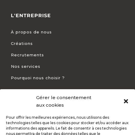
L'ENTREPRISE
À propos de nous
Créations
Recrutements
Nos services
Pourquoi nous choisir ?
Gérer le consentement
CONTACT
aux cookies
Pour offrir les meilleures expériences, nous utilisons des
+33 5 54 54 93 94

technologies telles que les cookies pour stocker et/ou accéder aux
informations des appareils. Le fait de consentir à ces technologies
82 Rte de Bayonne 31300 Toulouse

nous permettra de traiter des données telles que le