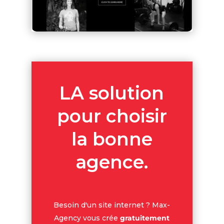
LA solution
pour choisir
la bonne
agence.
Besoin d'un site internet ? Max-
Agency vous crée
gratuitement