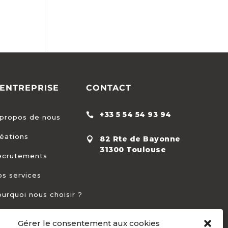
'ENTREPRISE
CONTACT
+33 5 54 54 93 94

propos de nous
éations
82 Rte de Bayonne

31300 Toulouse
ecrutements
s services
urquoi nous choisir ?
Gérer le consentement aux cookies