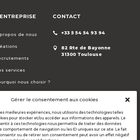
'ENTREPRISE
CONTACT
+33 5 54 54 93 94

propos de nous
éations
82 Rte de Bayonne

31300 Toulouse
ecrutements
s services
urquoi nous choisir ?
Gérer le consentement aux cookies
 les meilleures expériences, nous utilisons des technologies telles
kies pour stocker et/ou accéder aux informations des appareils. Le
sentir à ces technologies nous permettra de traiter des données
le comportement de navigation ou les ID uniques sur ce site. Le fait
onsentir ou de retirer son consentement peut avoir un effet négatif