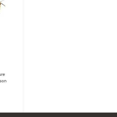
ure
 son