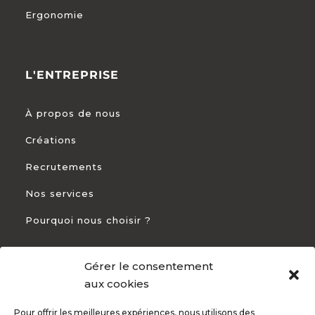
Ergonomie
L'ENTREPRISE
À propos de nous
Créations
Recrutements
Nos services
Pourquoi nous choisir ?
Gérer le consentement
CONTACT
aux cookies
Pour offrir les meilleures expériences, nous utilisons des