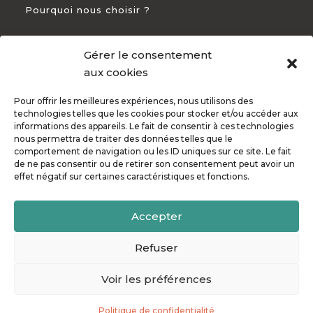
Pourquoi nous choisir ?
Gérer le consentement
CONTACT
aux cookies
Pour offrir les meilleures expériences, nous utilisons des
+33 5 54 54 93 94

technologies telles que les cookies pour stocker et/ou accéder aux
informations des appareils. Le fait de consentir à ces technologies
82 Rte de Bayonne 31300 Toulouse

nous permettra de traiter des données telles que le
comportement de navigation ou les ID uniques sur ce site. Le fait
de ne pas consentir ou de retirer son consentement peut avoir un
effet négatif sur certaines caractéristiques et fonctions.
Accepter
© Copyright Mindflurry 2010 - 2026. Made ❤ with by
MF
.
Politique de confidentialité
•
Mentions légales
Refuser
Voir les préférences
Politique de confidentialité