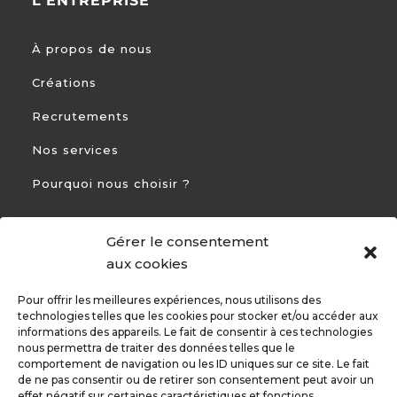
L'ENTREPRISE
À propos de nous
Créations
Recrutements
Nos services
Pourquoi nous choisir ?
Gérer le consentement
CONTACT
aux cookies
Pour offrir les meilleures expériences, nous utilisons des
+33 5 54 54 93 94

technologies telles que les cookies pour stocker et/ou accéder aux
informations des appareils. Le fait de consentir à ces technologies
82 Rte de Bayonne 31300 Toulouse

nous permettra de traiter des données telles que le
comportement de navigation ou les ID uniques sur ce site. Le fait
de ne pas consentir ou de retirer son consentement peut avoir un
effet négatif sur certaines caractéristiques et fonctions.