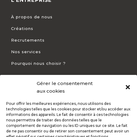
L'ENTREPRISE
À propos de nous
Créations
Recrutements
Nos services
Pourquoi nous choisir ?
Gérer le consentement
CONTACT
aux cookies
Pour offrir les meilleures expériences, nous utilisons des
+33 5 54 54 93 94

technologies telles que les cookies pour stocker et/ou accéder aux
informations des appareils. Le fait de consentir à ces technologies
82 Rte de Bayonne 31300 Toulouse

nous permettra de traiter des données telles que le
comportement de navigation ou les ID uniques sur ce site. Le fait
de ne pas consentir ou de retirer son consentement peut avoir un
effet négatif sur certaines caractéristiques et fonctions.